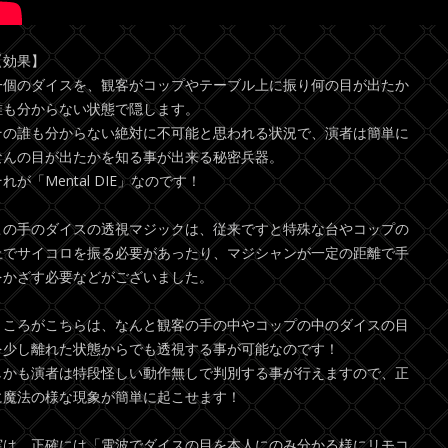
【効果】
一個のダイスを、観客がコップやテーブル上に振り何の目が出たか
誰も分からない状態で隠します。
その誰も分からない絶対に不可能と思われる状況で、演者は簡単に
なんの目が出たかを知る事が出来る秘密兵器。
れが「Mental DIE」なのです！
この手のダイスの透視マジックは、従来ですと特殊な台やコップの
上でサイコロを振る必要があったり、マジシャンが一定の距離で手
をかざす必要などがございました。
ところがこちらは、なんと観客の手の中やコップの中のダイスの目
を少し離れた状態からでも透視する事が可能なのです！
しかも演者は特段怪しい動作無しで判別する事が行えますので、正
に魔法の様な現象が簡単に起こせます！
実は、正確には「電波でダイスの目を本人にのみ分かる様にリモコ