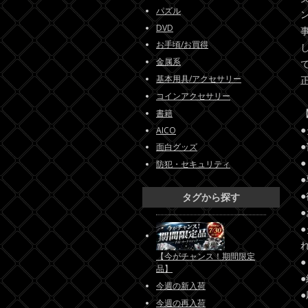
パズル
DVD
お手頃/お買得
金属系
基本用具/アクセサリー
コインアクセサリー
書籍
AICO
面白グッズ
防犯・セキュリティ
タグから探す
【今がチャンス！期間限定
品】
今週の新入荷
今週の再入荷