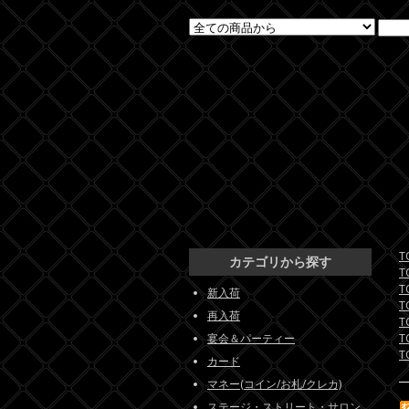
T
カテゴリから探す
T
T
新入荷
T
再入荷
T
宴会＆パーティー
T
T
カード
マネー(コイン/お札/クレカ)
ステージ・ストリート・サロン