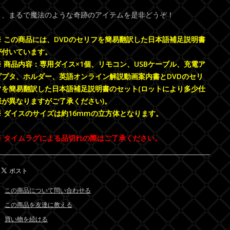
と、まるで魔法のような奇跡のアイテムを是非どうぞ！
※ この商品には、DVDのセリフを簡易翻訳した日本語補足説明書
が付いています。
※ 商品内容：専用ダイス×1個、リモコン、USBケーブル、充電ア
ダプタ、ホルダー、英語オンライン解説動画案内書とDVDのセリ
フを簡易翻訳した日本語補足説明書のセット(ロットにより多少仕
様が異なりますがご了承ください)。
※ ダイスのサイズは約16mmの立方体となります。
※ タイムラグによる品切れの際はご了承ください。
この商品について問い合わせる
この商品を友達に教える
買い物を続ける