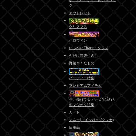
ク
アウトレット
クリスマス
ハロウィン
いっぺいChannelグッズ
今だけ特典付き!!
野菜＆くだもの
パーティー特集
プレミアムアイテム
今、売れてるテレビで流行り
のマジック特集
カード
マネー(コイン/お札/クレカ)
日用品