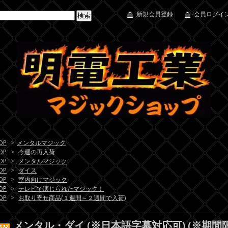
新規会員登録
会員ログイン
OP
>
メンタルマジック
OP
>
今週の再入荷
OP
>
メンタルマジック
OP
>
ダイス
OP
>
室内向けマジック
OP
>
テレビで演じられたマジック！
OP
>
お取り寄せ商品(１週間～２週間で入荷)
メンタル・ダイ (※日本語字幕対応可) (※期間