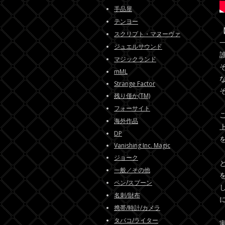
手品屋
テンヨー
スクリプト・マヌーヴァ
ジュエルサウンド
マジックランド
mML
Strange Factor
そ
残り僅か(TM)
フォーサイト
海外作品
DP
Vanishing Inc. Magic
ジョーク
一般／その他
ペン/スプーン
名刺/財布
携帯/時計/カメラ
タバコ/ライター