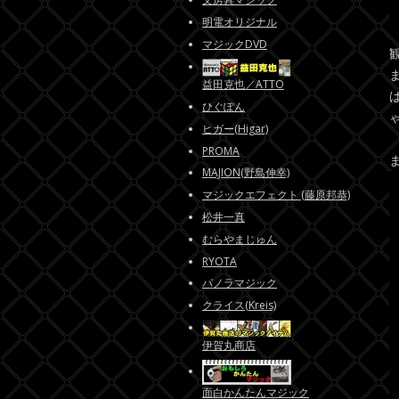
明電オリジナル
マジックDVD
益田克也／ATTO
ひぐぽん
ヒガー(Higar)
PROMA
MAJION(野島伸幸)
マジックエフェクト (藤原邦恭)
松井一真
むらやまじゅん
RYOTA
パノラマジック
クライス(Kreis)
伊賀丸商店
面白かんたんマジック