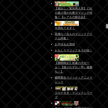
【蔵出し／緊急再入荷】どれ
も残り僅かの希少マジック特
集！【レアもの限定品】
今売れてます！
高価な一点ものマジックアイ
テム特集！
お手頃＆お買得
おもしろマジック＆その他！
【期間限定】初夏の大セー
ル！【残りわずか／早い者勝
ち！】
瞬間変化マジック＋アニメマ
ジック
コロナネタ・マジックシリー
ズ
ホームパーティー向けマジッ