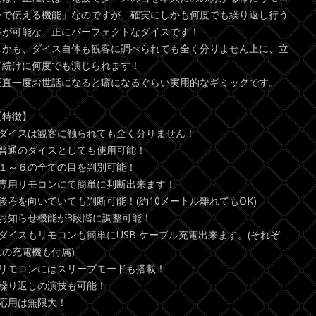
ンで伝える機能」なのですが、確実にしかも何度でも繰り返し行う
事が可能な、正にパーフェクトなダイスです！
しかも、ダイス自体も観客に調べられても全く分りません上に、立
て続けに何度でも演じられます！
正直一度お世話になると癖になるぐらい実用的なギミックです。
【特徴】
●ダイスは観客に触られても全く分りません！
●普通のダイスとしても使用可能！
●１～６の全ての目を判別可能！
●専用リモコンにて簡単に判断出来ます！
●後ろを向いていても判断可能！(約10メートル離れてもOK)
●お知らせ機能が3段階に調整可能！
●ダイスもリモコンも簡単にUSB ケーブル充電出来ます。(それぞ
れの充電機も付属)
●リモコンにはスリープモードも搭載！
●繰り返しの演技も可能！
●応用は無限大！