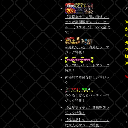
【売切御免】人気の海外マジ
ックが期間限定スーパーセー
ル！【20%オフ】 (6/26(金)ま
で)
今売れている！海外ヒットマ
ジック特集！
カッコいい！カードマジック
特集！
神秘的で奇妙な怪しいマジッ
ク
ウケる！宴会＆パーティーマ
ジック特集！
【爆笑アイテム】新紙幣版マ
ジック特集！
【秘蔵品】ちょっぴりエッチ
な大人のマジック特集！