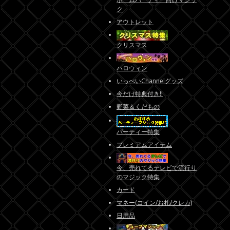
ク
アウトレット
クリスマス
ハロウィン
いっぺいChannelグッズ
今だけ特典付き!!
野菜＆くだもの
パーティー特集
プレミアムアイテム
今、売れてるテレビで流行り
のマジック特集
カード
マネー(コイン/お札/クレカ)
日用品