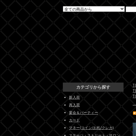
T
カテゴリから探す
T
T
新入荷
再入荷
宴会＆パーティー
カード
マネー(コイン/お札/クレカ)
ステージ・ストリート・サロン