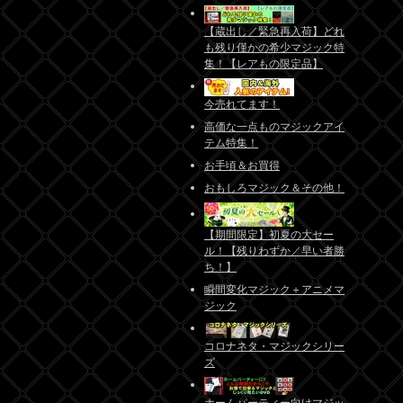
【蔵出し／緊急再入荷】どれ
も残り僅かの希少マジック特
集！【レアもの限定品】
今売れてます！
高価な一点ものマジックアイ
テム特集！
お手頃＆お買得
おもしろマジック＆その他！
【期間限定】初夏の大セー
ル！【残りわずか／早い者勝
ち！】
瞬間変化マジック＋アニメマ
ジック
コロナネタ・マジックシリー
ズ
ホームパーティー向けマジッ