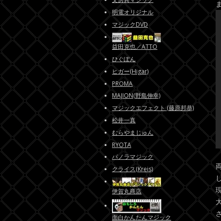
明電オリジナル
マジックDVD
益田克也／ATTO
ひぐぽん
ヒガー(Higar)
PROMA
MAJION(野島伸幸)
マジックエフェクト (藤原邦恭)
松井一真
むらやまじゅん
RYOTA
パノラマジック
クライス(Kreis)
伊賀丸商店
面白かんたんマジック