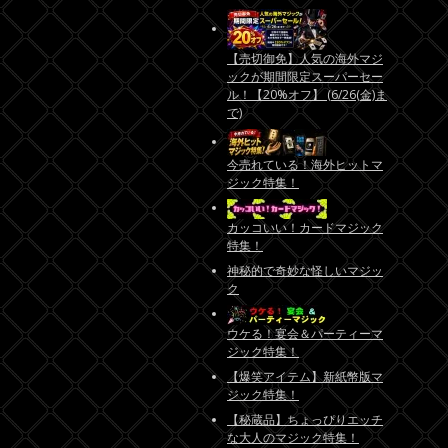
【売切御免】人気の海外マジ
ックが期間限定スーパーセー
ル！【20%オフ】 (6/26(金)ま
で)
今売れている！海外ヒットマ
ジック特集！
カッコいい！カードマジック
特集！
神秘的で奇妙な怪しいマジッ
ク
ウケる！宴会＆パーティーマ
ジック特集！
【爆笑アイテム】新紙幣版マ
ジック特集！
【秘蔵品】ちょっぴりエッチ
な大人のマジック特集！