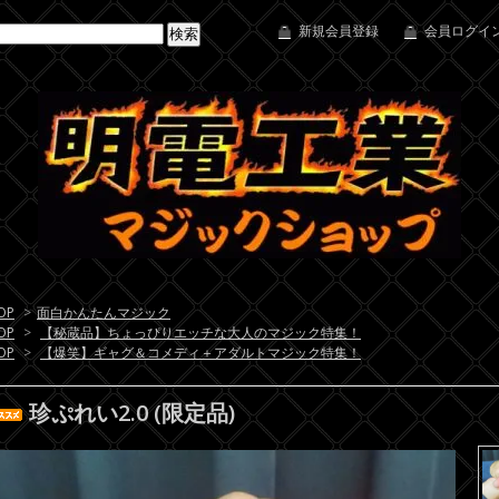
新規会員登録
会員ログイン
OP
>
面白かんたんマジック
OP
>
【秘蔵品】ちょっぴりエッチな大人のマジック特集！
OP
>
【爆笑】ギャグ＆コメディ＋アダルトマジック特集！
珍ぷれい2.0 (限定品)