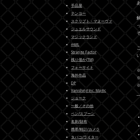
手品屋
テンヨー
スクリプト・マヌーヴァ
ジュエルサウンド
マジックランド
mML
Strange Factor
残り僅か(TM)
フォーサイト
海外作品
DP
Vanishing Inc. Magic
ジョーク
一般／その他
ペン/スプーン
名刺/財布
携帯/時計/カメラ
タバコ/ライター