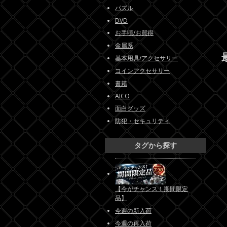
パズル
DVD
お手頃/お買得
金属系
基本用具/アクセサリー
コインアクセサリー
書籍
AICO
面白グッズ
防犯・セキュリティ
タグから探す
【今がチャンス！期間限定
品】
今週の新入荷
今週の再入荷