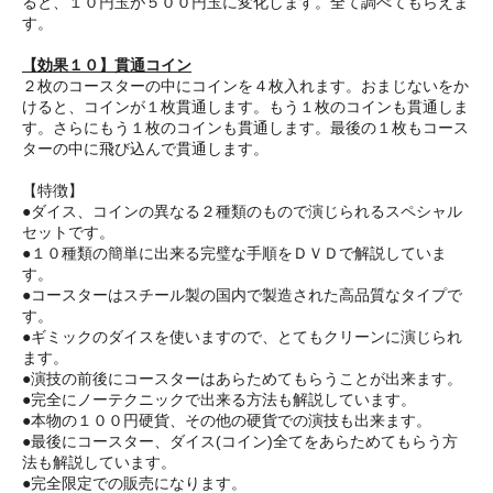
ると、１０円玉が５００円玉に変化します。全て調べてもらえま
す。
【効果１０】貫通コイン
２枚のコースターの中にコインを４枚入れます。おまじないをか
けると、コインが１枚貫通します。もう１枚のコインも貫通しま
す。さらにもう１枚のコインも貫通します。最後の１枚もコース
ターの中に飛び込んで貫通します。
【特徴】
●ダイス、コインの異なる２種類のもので演じられるスペシャル
セットです。
●１０種類の簡単に出来る完璧な手順をＤＶＤで解説していま
す。
●コースターはスチール製の国内で製造された高品質なタイプで
す。
●ギミックのダイスを使いますので、とてもクリーンに演じられ
ます。
●演技の前後にコースターはあらためてもらうことが出来ます。
●完全にノーテクニックで出来る方法も解説しています。
●本物の１００円硬貨、その他の硬貨での演技も出来ます。
●最後にコースター、ダイス(コイン)全てをあらためてもらう方
法も解説しています。
●完全限定での販売になります。