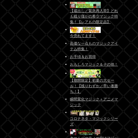
【蔵出し／緊急再入荷】どれ
も残り僅かの希少マジック特
集！【レアもの限定品】
今売れてます！
高価な一点ものマジックアイ
テム特集！
お手頃＆お買得
おもしろマジック＆その他！
【期間限定】初夏の大セー
ル！【残りわずか／早い者勝
ち！】
瞬間変化マジック＋アニメマ
ジック
コロナネタ・マジックシリー
ズ
ホームパーティー向けマジッ