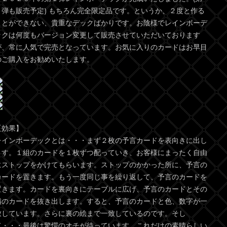
２弾も販売予定) もちろん完全限定品です。というか、２度と作る
ことができない、貴重なデックばかりです。お陰様でレインボーデ
ックは何度もバージョン変更して販売させていただいております
が、常に人気で完売となっています。お気に入りのカードはお早目
のご購入をお勧めいたします。
【効果】
レインボーデックとは・・・まず２枚の予言カードを表向きに出し
ます。１組のカードを１枚ずつ配っていき、お客様にまったく自由
にストップをかけてもらいます。ストップのかかった所に、予言の
カードを置きます。もう一度同じ事を繰り返して、予言のカードを
置きます。カードを裏向きにテーブルに広げ、予言のカードとその
隣のカードを抜き出します。すると、予言のカードと色、数字が一
致しています。さらに裏の絵まで一致しているのです。そし
て・・・最後は驚愕のオチが待っています。これだけの素晴らしい