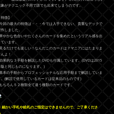
現象がテクニック不用で誰でも出来てしまうのです。
【特徴】
●今回の最大の特徴は・・・今では入手できない、貴重なデックで
製作しました。
●華やかな色合いやたくさんのカードを集めたというリアル感を出
しています。
●見るだけでも楽しい！なんだこのカードは？マニアにはたまりま
せんよ！
●効果的な３手順を解説したDVDも付属しています。(DVDは2015
年版と同じものになります。)
●基本の手順からプロフェッショナルな応用手順まで解説していま
す。(解説で使用しているカードは従来品のものです)
●もちろん５２種類全て違う種類のカードです。
※ 細かい字札や絵札のご指定はできませんので、ご了承くださ
い。