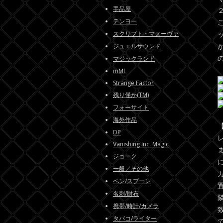
手品屋
テンヨー
スクリプト・マヌーヴァ
ジュエルサウンド
マジックランド
mML
Strange Factor
残り僅か(TM)
フォーサイト
海外作品
DP
Vanishing Inc. Magic
ジョーク
一般／その他
ペン/スプーン
名刺/財布
携帯/時計/カメラ
タバコ/ライター