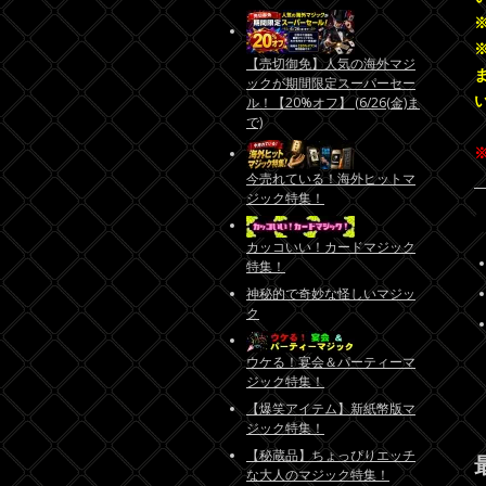
【売切御免】人気の海外マジ
ックが期間限定スーパーセー
ル！【20%オフ】 (6/26(金)ま
で)
今売れている！海外ヒットマ
ジック特集！
カッコいい！カードマジック
特集！
神秘的で奇妙な怪しいマジッ
ク
ウケる！宴会＆パーティーマ
ジック特集！
【爆笑アイテム】新紙幣版マ
ジック特集！
【秘蔵品】ちょっぴりエッチ
な大人のマジック特集！