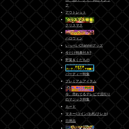
ク
アウトレット
クリスマス
ハロウィン
いっぺいChannelグッズ
今だけ特典付き!!
野菜＆くだもの
パーティー特集
プレミアムアイテム
今、売れてるテレビで流行り
のマジック特集
カード
マネー(コイン/お札/クレカ)
日用品