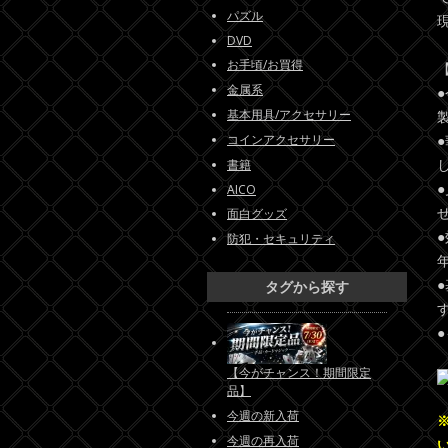
パズル
DVD
お手頃/お買得
金属系
基本用具/アクセサリー
コインアクセサリー
書籍
AICO
面白グッズ
防犯・セキュリティ
タグから探す
【今がチャンス！期間限定
品】
今週の新入荷
今週の再入荷