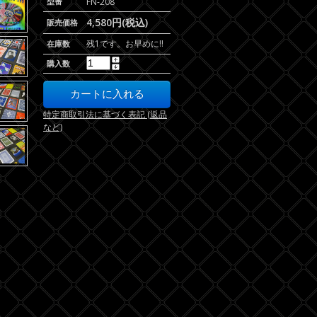
型番
FN-208
4,580円(税込)
販売価格
残1です。お早めに!!
在庫数
購入数
特定商取引法に基づく表記 (返品
など)