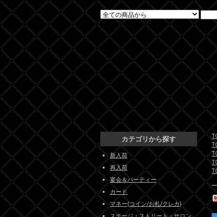
T
カテゴリから探す
T
T
新入荷
T
再入荷
T
宴会＆パーティー
カード
マネー(コイン/お札/クレカ)
ステージ・ストリート・サロン