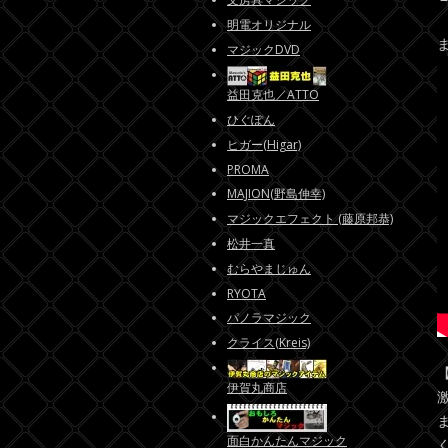
明電オリジナル
マジックDVD
益田克也／ATTO
ひぐぽん
ヒガー(Higar)
PROMA
MAJION(野島伸幸)
マジックエフェクト (藤原邦恭)
松井一真
むらやまじゅん
RYOTA
パノラマジック
クライス(Kreis)
伊賀丸商店
面白かんたんマジック