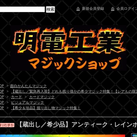
新規会員登録
会員ログイン
OP
>
面白かんたんマジック
OP
>
【蔵出し／緊急再入荷】どれも残り僅かの希少マジック特集！【レアもの限
OP
>
カード
>
カードマジック
OP
>
ビジュアルマジック
OP
>
【希少＆珍品】掘り出し物マジック特集！
【蔵出し／希少品】アンティーク・レイン