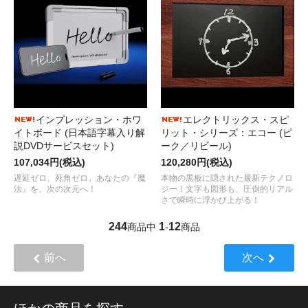
インプレッション・ホワ
エレクトリックス・スピ
イトボード (日本語字幕入り解
リット・シリーズ：エコー (ピ
説DVDサービスセット)
ーク／リビール)
107,034円(税込)
120,280円(税込)
遅延ゼロ、死角ゼロ。あなたの『魔
本物の黒板に隠された最新テクノロ
法』を、次の次元へ！
ジー！文字も図形も、圧倒的リアル
さで瞬時に浮かび上がる！
244
1
12
商品中
-
商品
前へ
次へ