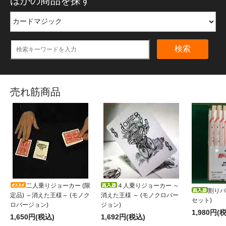
ほかの商品を探す
検索
売れ筋商品
二人乗りジョーカー (限
４人乗りジョーカー ～
割りバ
定品) ～消えた王様～ (モノク
消えた王様 ～ (モノクロバー
セット)
ロバージョン)
ジョン)
1,980円(
1,650円(税込)
1,692円(税込)