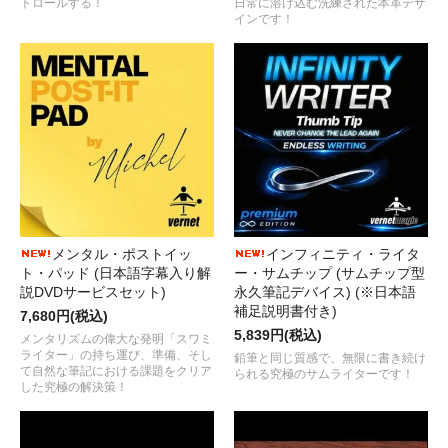
トロールする！
日常に溶け込む洗練された本革デザ
インです！
メンタル・ポストイッ
インフィニティ・ライタ
ト・パッド (日本語字幕入り解
ー・サムチップ (サムチップ型
説DVDサービスセット)
永久筆記デバイス) (※日本語
補足説明書付き)
7,680円(税込)
5,839円(税込)
メンタリズムの偉大な発明「スワミ
ライター」の持ち運び、準備、そし
鉛筆と同じ質感で、無限に書き続け
て自然な筆記における課題をクリア
られる究極のサムライターです！
した究極の解決策！