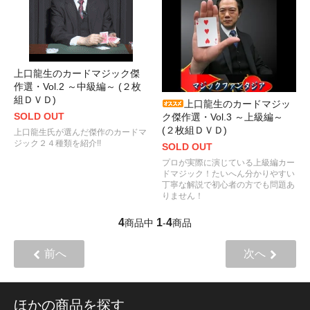
上口龍生のカードマジック傑
作選・Vol.2 ～中級編～ (２枚
組ＤＶＤ)
上口龍生のカードマジッ
SOLD OUT
ク傑作選・Vol.3 ～上級編～
(２枚組ＤＶＤ)
上口龍生氏が選んだ傑作のカードマ
ジック２４種類を紹介!!
SOLD OUT
プロが実際に演じている上級編カー
ドマジック！たいへん分かりやすい
丁寧な解説で初心者の方でも問題あ
りません！
4
1
4
商品中
-
商品
前へ
次へ
ほかの商品を探す