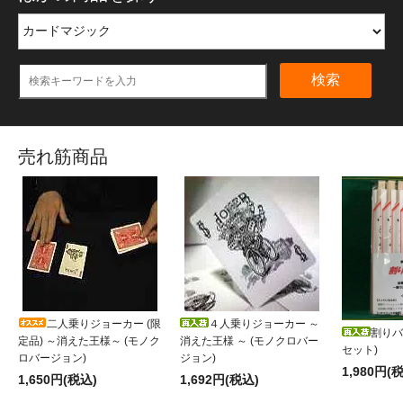
検索
売れ筋商品
二人乗りジョーカー (限
４人乗りジョーカー ～
割りバ
定品) ～消えた王様～ (モノク
消えた王様 ～ (モノクロバー
セット)
ロバージョン)
ジョン)
1,980円(
1,650円(税込)
1,692円(税込)