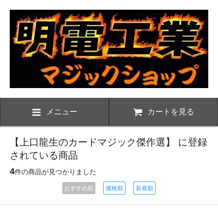
メニュー
カートを見る
【上口龍生のカードマジック傑作選】 に登録
されている商品
4
件の商品が見つかりました
おすすめ順
価格順
新着順