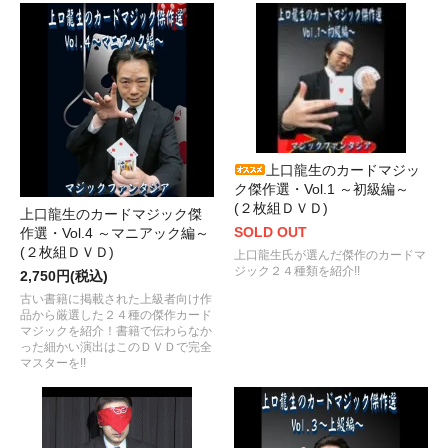
上口龍生のカードマジッ
ク傑作選・Vol.1 ～初級編～
(２枚組ＤＶＤ)
上口龍生のカードマジック傑
SOLD OUT
作選・Vol.4 ～マニアック編～
(２枚組ＤＶＤ)
上口龍生氏が選んだ傑作のカードマ
ジック２４種類を紹介!!
2,750円(税込)
古い書籍に掲載された上級者向け作
品から厳選した２４種の傑作カード
マジックを紹介！書籍で伝わらなか
った細かい演出はこのＤＶＤで完全
マスターを!!